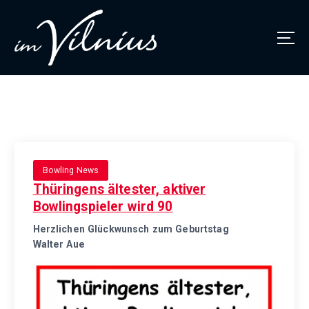
Thüringens größtes Bowlingcenter
Bowling News
Thüringens ältester, aktiver
Bowlingspieler wird 90
Herzlichen Glückwunsch zum Geburtstag
Walter Aue