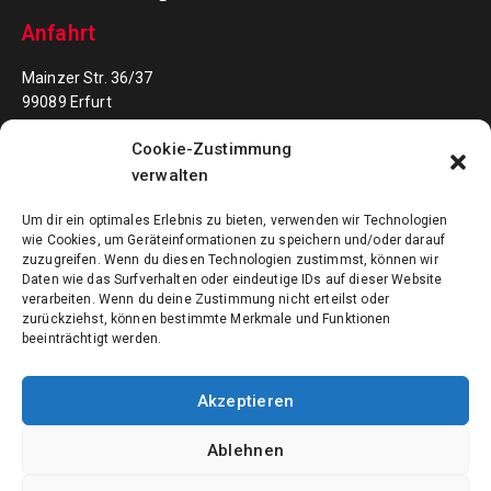
Anfahrt
Mainzer Str. 36/37
99089 Erfurt
Cookie-Zustimmung
Kontakt
verwalten
0361 - 73 30 63
Um dir ein optimales Erlebnis zu bieten, verwenden wir Technologien
info@bowlingimvilnius.de
wie Cookies, um Geräteinformationen zu speichern und/oder darauf
zuzugreifen. Wenn du diesen Technologien zustimmst, können wir
Daten wie das Surfverhalten oder eindeutige IDs auf dieser Website
verarbeiten. Wenn du deine Zustimmung nicht erteilst oder
Öffnungszeiten
zurückziehst, können bestimmte Merkmale und Funktionen
beeinträchtigt werden.
Montag – Donnerstag: 14:00 – 23:00
Freitag und Samstag: 14:00 – 01:00
Akzeptieren
Sonntag: 14:00 – 19:00
Ablehnen