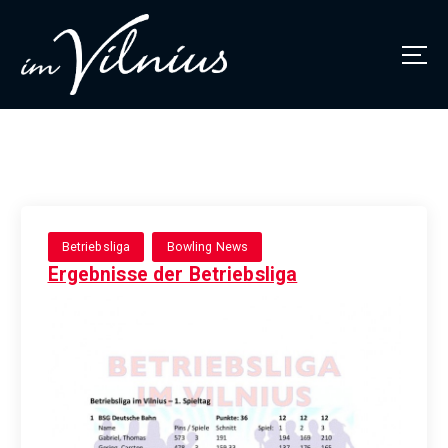
Thüringens größtes Bowlingcenter
Betriebsliga
Bowling News
Ergebnisse der Betriebsliga