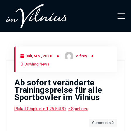
Thüringens größtes Bowlingcenter
Juli, Mo., 2018
c.frey
Bowling News
Ab sofort veränderte
Trainingspreise für alle
Sportbowler im Vilnius
Plakat Chipkarte 1,25 EURO je Spiel neu
Comments 0