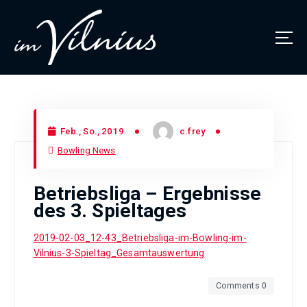
Thüringens größtes Bowlingcenter
Feb., So., 2019
c.frey
Bowling News
Betriebsliga – Ergebnisse
des 3. Spieltages
2019-02-03_12-43_Betriebsliga-im-Bowling-im-
Vilnius-3-Spieltag_Gesamtauswertung
Comments 0