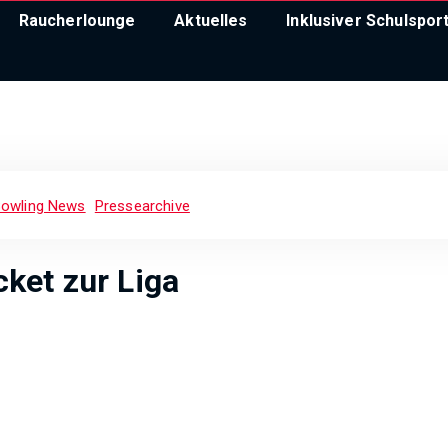
Raucherlounge
Aktuelles
Inklusiver Schulspor
owling News
Pressearchive
ket zur Liga
nsation perfekt und gingen den nächsten großen Schritt in ihr
en Damen wie bei den Herren – durfte beide Mannschaften mitm