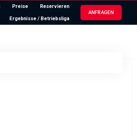
t
Preise
Reservieren
ANFRAGEN
Ergebnisse / Betriebsliga
er noch jungen Vereinsgeschichte: den Schritt in die
ischen im Kampf um die begehrten Startplätze in der 2.