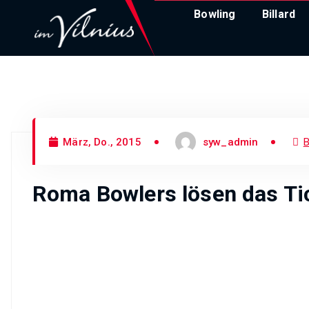
Bowling
Billard
Thüringens größtes
Bowlingcenter
März, Do., 2015
syw_admin
B
Roma Bowlers lösen das Tic
Bowling: Am Wochenende machten die Roma Bowlers die Se
Bundesliga.
Erfurt/Weimar. Als doppelter Thüringer Meister – bei d
Bundesliga Süd.