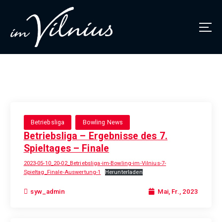
Thüringens größtes Bowlingcenter
Betriebsliga
Bowling News
Betriebsliga – Ergebnisse des 7.
Spieltages – Finale
2023-05-10_20-02_Betriebsliga-im-Bowling-im-Vilnius-7-
Spieltag_Finale-Auswertung-1
Herunterladen
Mai, Fr., 2023
syw_admin