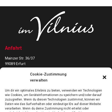
Anfahrt
Mainzer Str. 36/37
99089 Erfurt
Cookie-Zustimmung
Kontakt
verwalten
0361 - 73 30 63
Um dir ein optimales Erlebnis zu bieten, verwenden wir Technologien
info@bowlingimvilnius.de
wie Cookies, um Geräteinformationen zu speichern und/oder darauf
zuzugreifen. Wenn du diesen Technologien zustimmst, können wir
Daten wie das Surfverhalten oder eindeutige IDs auf dieser Website
verarbeiten. Wenn du deine Zustimmung nicht erteilst oder