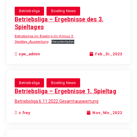
Betriebsliga
Bowling News
Betriebsliga – Ergebnisse des 3.
Spieltages
Betriebsliga im Bowling im Vilnius 3.
Spieltag_Auswertung
Herunterladen
Feb., Di., 2023
syw_admin
Betriebsliga
Bowling News
Betriebsliga – Ergebnisse 1. Spieltag
Betriebsliga 6.11.2022 Gesamtauswertung
Nov., Mo., 2022
c.frey